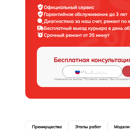
Официальный сервис
Гарантийное обслуживание
до 3 лет
Диагностика за наш счет,
ремонт по
Бесплатный выезд курьера
в день о
Срочный ремонт
от 35 минут
Бесплатная консультаци
Нажимая на кнопку "Оставить заявку" Вы соглашает
Преимущества
Этапы работ
Модели