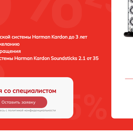
1
ской системы Harman Kardon до 3 лет
 желанию
бращения
истемы
Harman Kardon Soundsticks 2.1 от 35
я со специалистом
Оставить заявку
есь c
политикой конфиденциальности