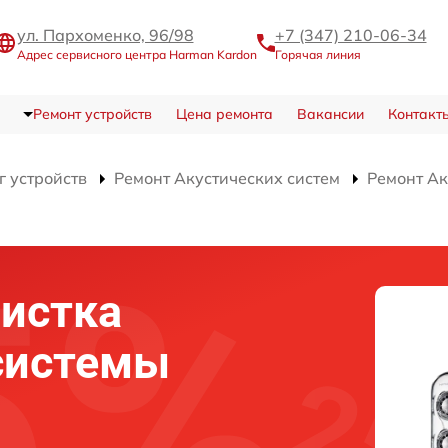
ул. Пархоменко, 96/98
+7 (347) 210-06-34
Адрес сервисного центра Harman Kardon
Горячая линия
Ремонт устройств
Цена ремонта
Вакансии
Контакт
г устройств
Ремонт Акустических систем
Ремонт Ак
истка
системы